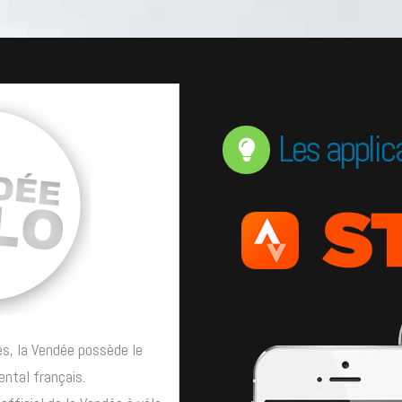
Les applic
s, la Vendée possède le
ntal français.