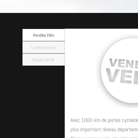
Vendée Vélo
La Vélodyssée
Rando Vtt 85
Avec 1000 km de pistes cyclable
plus important réseau départeme