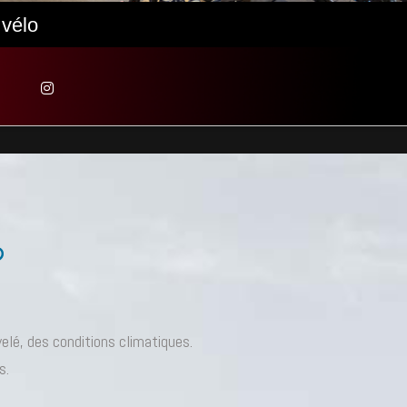
 vélo
?
velé, des conditions climatiques.
s.