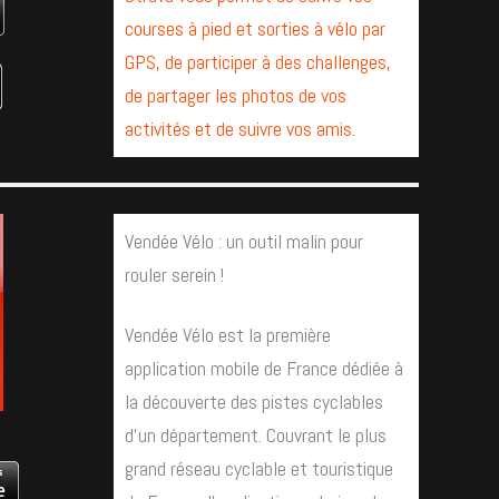
courses à pied et sorties à vélo par
GPS, de participer à des challenges,
de partager les photos de vos
activités et de suivre vos amis.
Vendée Vélo : un outil malin pour
rouler serein !
Vendée Vélo est la première
application mobile de France dédiée à
la découverte des pistes cyclables
d’un département. Couvrant le plus
grand réseau cyclable et touristique