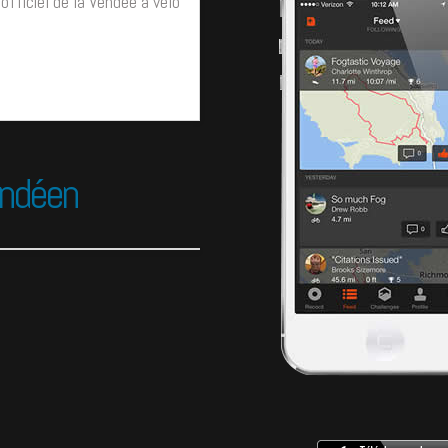
officiel de la Vendée à vélo
endéen