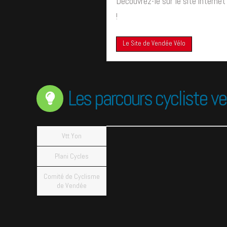
Découvrez-le sur le site internet 
!
Le Site de Vendée Vélo
Les parcours cycliste v
Vtt Yon
Plani Cycles
Comité de Cyclisme
de Vendée