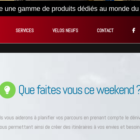
e une gamme de produits dédiés au monde du
SERVICES
VELOS NEUFS
CONTACT
Que faites vous ce weekend 
ls vous aiderons à planifier vos parcours en prenant compte le déni
ous permettant ainsi de créer des itinéraires à vos envies et besoin