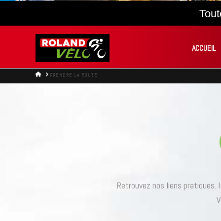
Tout
ACCUEIL
HOME
PRENDRE LA ROUTE
Retrouvez nos liens pratiques. I
V